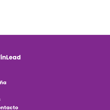
inLead
aña
s
ontacto