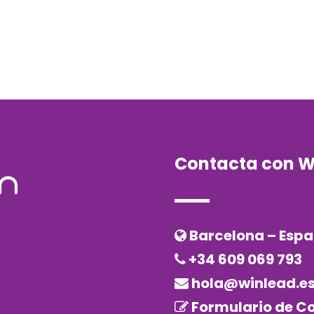
Contacta con W
Barcelona – Esp
+34 609 069 793
hola@winlead.e
Formulario de C