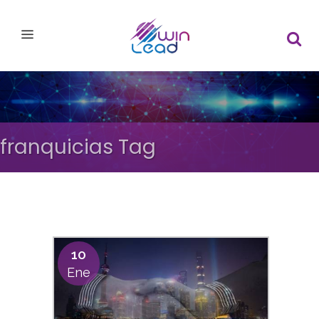
franquicias Tag
10
Ene