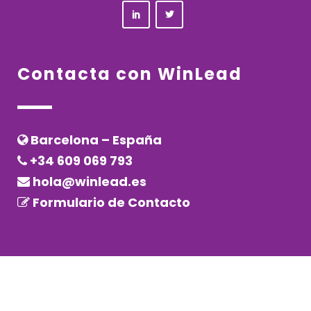
Contacta con WinLead
Barcelona – España
+34 609 069 793
hola@winlead.es
Formulario de Contacto
Copyright © 2020 – WinLead – Todos los derechos reservados
Aviso legal
–
Política de privacidad
–
Política de Cookies