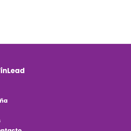
inLead
aña
s
ontacto