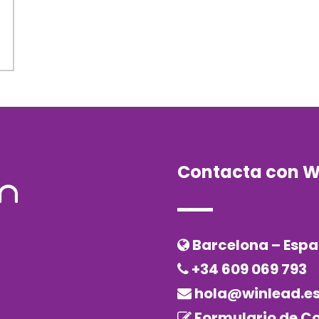
Contacta con W
Barcelona – Esp
+34 609 069 793
hola@winlead.e
Formulario de C