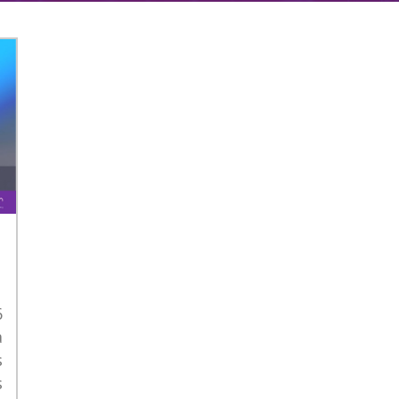
6
a
s
s