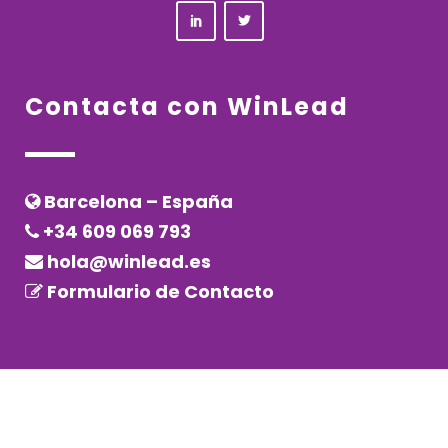
Contacta con WinLead
Barcelona – España
+34 609 069 793
hola@winlead.es
Formulario de Contacto
Copyright © 2020 – WinLead – Todos los derechos reservados
Aviso legal
–
Política de privacidad
–
Política de Cookies