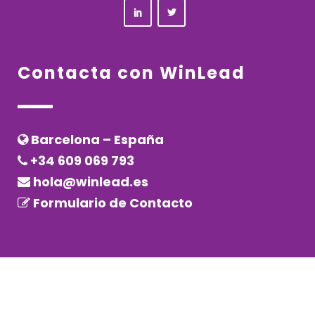
Contacta con WinLead
Barcelona – España
+34 609 069 793
hola@winlead.es
Formulario de Contacto
Copyright © 2020 – WinLead – Todos los derechos reservados
Aviso legal
–
Política de privacidad
–
Política de Cookies