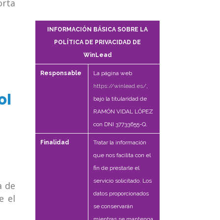
orta
INFORMACIÓN BÁSICA SOBRE LA
POLÍTICA DE PRIVACIDAD DE
WinLead
Responsable
La página web
https://winlead.es/
,
ol
bajo la titularidad de
RAMÓN VIDAL LÓPEZ
con DNI 37733655-Q.
Finalidad
Tratar la información
que nos facilita con el
fin de prestarle el
servicio solicitado. Los
a de
datos proporcionados
e el
se conservarán
mientras se mantenga