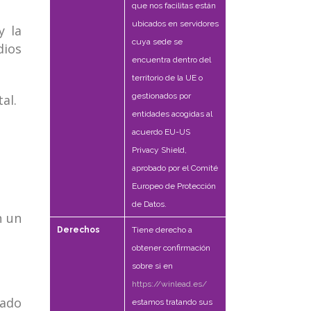
que nos facilitas están
ubicados en servidores
y la
cuya sede se
dios
encuentra dentro del
territorio de la UE o
gestionados por
al.
entidades acogidas al
acuerdo EU-US
Privacy Shield,
aprobado por el Comité
Europeo de Protección
de Datos.
n un
Derechos
Tiene derecho a
obtener confirmación
sobre si en
https://winlead.es/
iado
estamos tratando sus