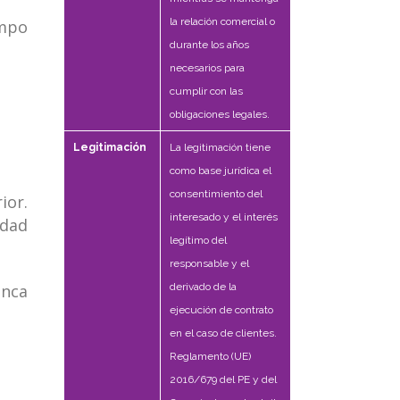
la relación comercial o
empo
durante los años
necesarios para
cumplir con las
obligaciones legales.
Legitimación
La legitimación tiene
como base jurídica el
consentimiento del
ior.
interesado y el interés
idad
legítimo del
responsable y el
unca
derivado de la
ejecución de contrato
en el caso de clientes.
Reglamento (UE)
2016/679 del PE y del