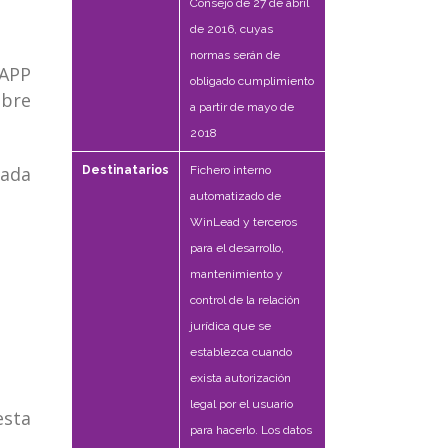
Consejo de 27 de abril
de 2016, cuyas
normas serán de
 APP
obligado cumplimiento
obre
a partir de mayo de
2018
zada
Destinatarios
Fichero interno
automatizado de
WinLead y terceros
para el desarrollo,
mantenimiento y
control de la relación
jurídica que se
establezca cuando
exista autorización
legal por el usuario
esta
para hacerlo. Los datos